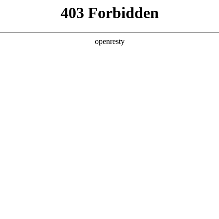
产品及服务
行业解决方案
合作伙伴
投资者关系
RaaS运营服务解决方案
业提供公共服务机器人租赁服务、交付部署及运维服务。通过公共服务机器人应
一次性投入产生的风险，助力企业轻资产前行。
核心功能
智能配送