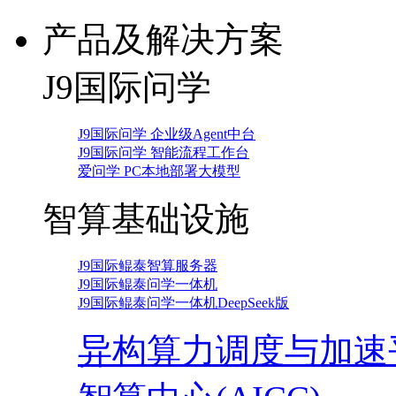
产品及解决方案
J9国际问学
J9国际问学 企业级Agent中台
J9国际问学 智能流程工作台
爱问学 PC本地部署大模型
智算基础设施
J9国际鲲泰智算服务器
J9国际鲲泰问学一体机
J9国际鲲泰问学一体机DeepSeek版
异构算力调度与加速