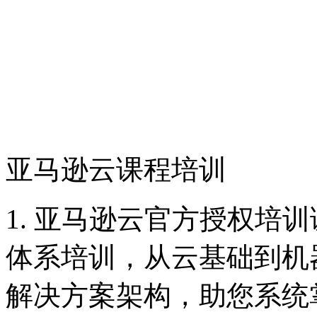
亚马逊云课程培训
1. 亚马逊云官方授权培训
体系培训，从云基础到机
解决方案架构，助您系统