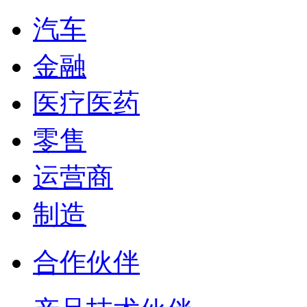
汽车
金融
医疗医药
零售
运营商
制造
合作伙伴