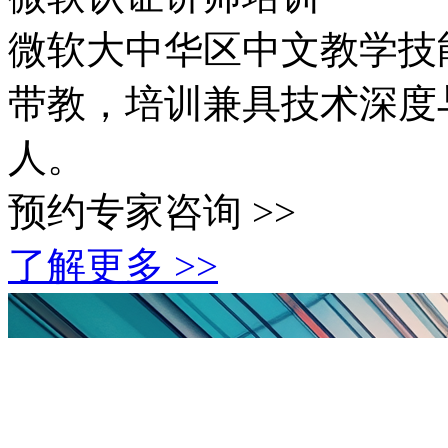
微软大中华区中文教学技能
带教，培训兼具技术
人。
预约专家咨询 >>
了解更多 >>