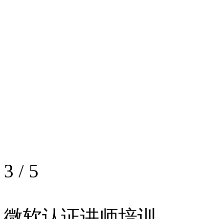
3
/
5
微软认证讲师培训