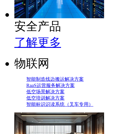
安全产品
了解更多
物联网
智能制造线边搬运解决方案
RaaS运营服务解决方案
低空场景解决方案
低空培训解决方案
智能标识识读系统（叉车专用）