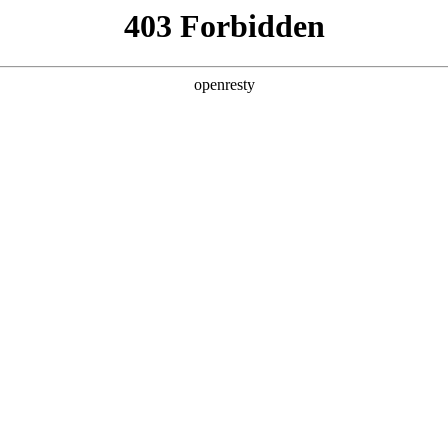
产品及服务
行业解决方案
合作伙伴
投资者关系
数码智能体开发平台全栈能力再领衔
布《IDC MarketScape：中国智能体开发平台2025年厂商评估》报告
场现状进行系统性梳理，并对主流厂商的能力进行全面评估。